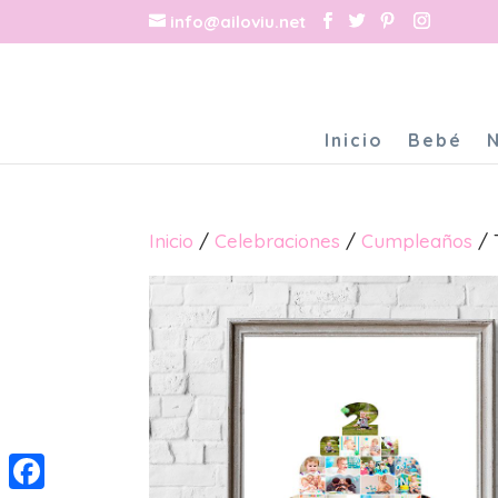
info@ailoviu.net
Inicio
Bebé
Inicio
/
Celebraciones
/
Cumpleaños
/ 