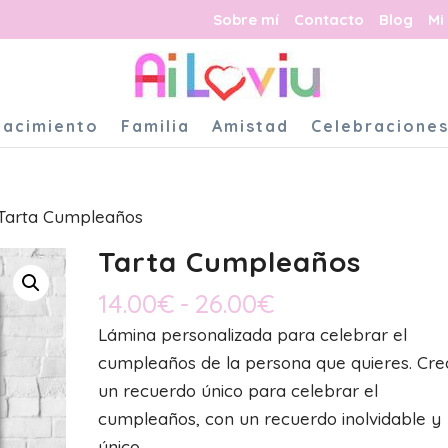
Sobre mí
Contacto
Blog
Mi
Nacimiento
Familia
Amistad
Celebracione
Tarta Cumpleaños
Tarta Cumpleaños
Rango
14.00
€
-
26.00
€
de
Lámina personalizada para celebrar el
precios:
cumpleaños de la persona que quieres. Cre
desde
un recuerdo único para celebrar el
14.00€
cumpleaños, con un recuerdo inolvidable y
hasta
único.