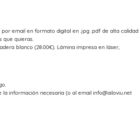
k
á por email en formato digital en .jpg .pdf de alta calidad
s que quieras.
era blanco (28.00€). Lámina impresa en láser,
go.
la información necesaria (o al email info@ailoviu.net