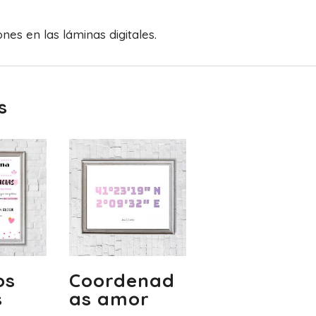
es en las láminas digitales.
s
os
Coordenad
s
as amor