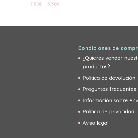
Rango
Rango
7.50
€
-
19.50
€
de
de
precios:
precios:
desde
desde
8.50€
7.50€
hasta
hasta
21.50€
19.50€
Condiciones de comp
¿Quieres vender nuest
productos?
Política de devolución
Preguntas frecuentes
Información sobre env
Política de privacidad
Aviso legal