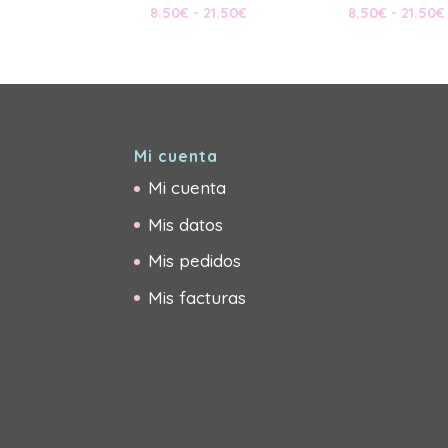
Rango
8.50
€
-
21.50
€
8.50
€
-
21.50
€
de
precios:
desde
8.50€
hasta
21.50€
Mi cuenta
Mi cuenta
Mis datos
Mis pedidos
Mis facturas