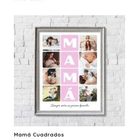
de
precios:
desde
9.00€
hasta
21.50€
Mamá Cuadrados