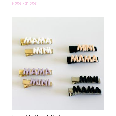
Rango
9.00
€
-
21.50
€
de
precios:
desde
9.00€
hasta
21.50€