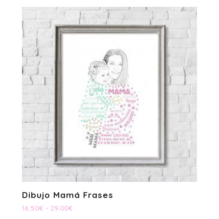
precios:
desde
14.50€
hasta
27.00€
Dibujo Mamá Frases
Rango
16.50
€
-
29.00
€