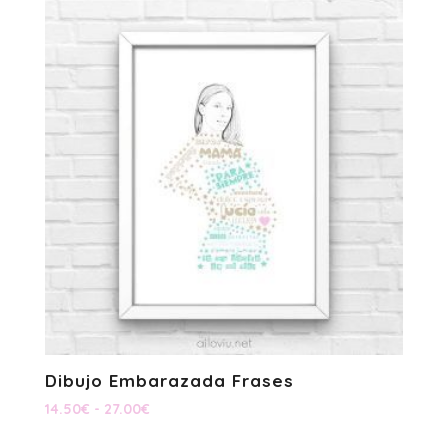
desde
11.50€
hasta
24.00€
Dibujo Embarazada Frases
Rango
14.50
€
-
27.00
€
de