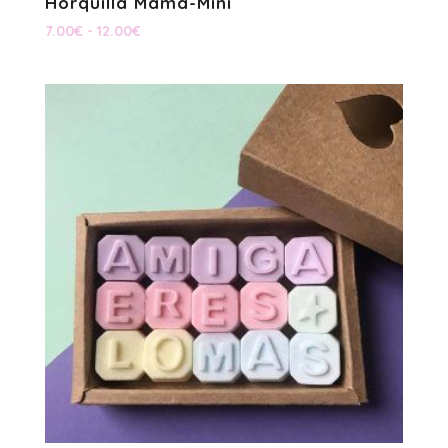
Horquilla Mamá-Mini
Rango
7.00
€
-
12.00
€
de
precios:
desde
7.00€
hasta
12.00€