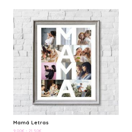
de
precios:
desde
16.50€
hasta
29.00€
Mamá Letras
Rango
9.00
€
-
21.50
€