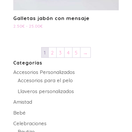
Galletas jabón con mensaje
Rango
2.50
€
-
25.00
€
de
precios:
desde
1
2
3
4
5
→
2.50€
hasta
Categorías
25.00€
Accesorios Personalizados
Accesorios para el pelo
Llaveros personalizados
Amistad
Bebé
Celebraciones
Bautizo