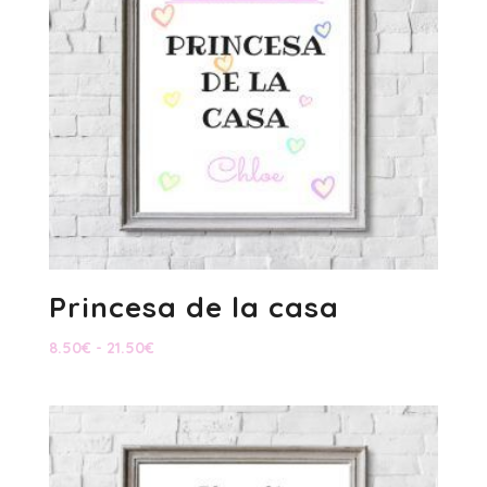
Princesa de la casa
Rango
8.50
€
-
21.50
€
de
precios:
desde
8.50€
hasta