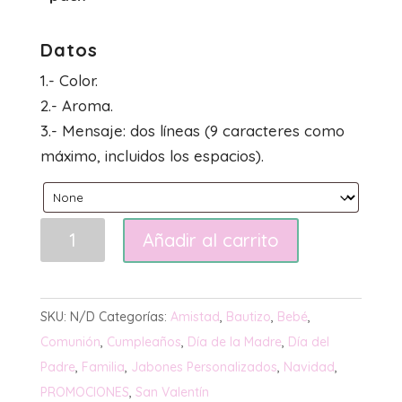
Datos
1.- Color.
2.- Aroma.
3.- Mensaje: dos líneas (9 caracteres como
máximo, incluidos los espacios).
Galletas
Añadir al carrito
jabón
con
mensaje
SKU:
N/D
Categorías:
Amistad
,
Bautizo
,
Bebé
,
cantidad
Comunión
,
Cumpleaños
,
Día de la Madre
,
Día del
Padre
,
Familia
,
Jabones Personalizados
,
Navidad
,
PROMOCIONES
,
San Valentín