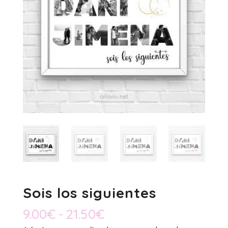
Sois los siguientes
Rango
9.00
€
-
21.50
€
de