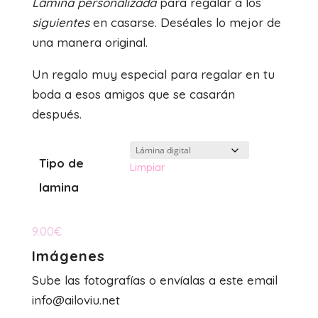
Lámina personalizada
para regalar a los
precios:
siguientes
en casarse. Deséales lo mejor de
desde
una manera original.
9.00€
Un regalo muy especial para regalar en tu
hasta
boda a esos amigos que se casarán
21.50€
después.
Tipo de
Limpiar
lamina
9.00
€
Imágenes
Sube las fotografías o envíalas a este email
info@ailoviu.net