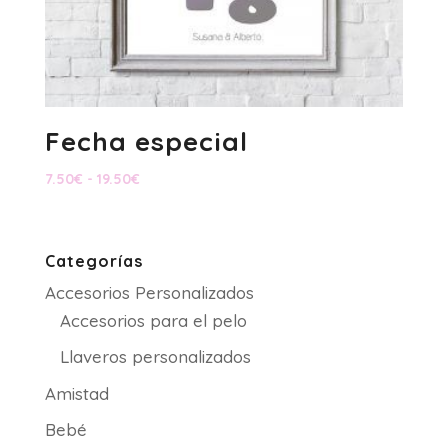
Fecha especial
Rango
7.50
€
-
19.50
€
de
precios:
desde
Categorías
7.50€
Accesorios Personalizados
hasta
19.50€
Accesorios para el pelo
Llaveros personalizados
Amistad
Bebé