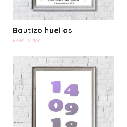
Bautizo huellas
Rango
8.50
€
-
21.50
€
de
precios:
desde
8.50€
hasta
21.50€