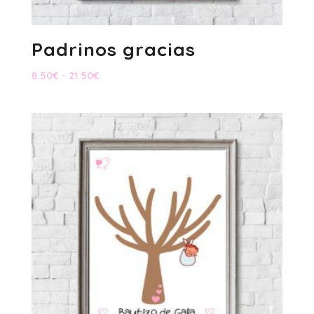
Padrinos gracias
Rango
8.50
€
-
21.50
€
de
precios:
desde
8.50€
hasta
21.50€