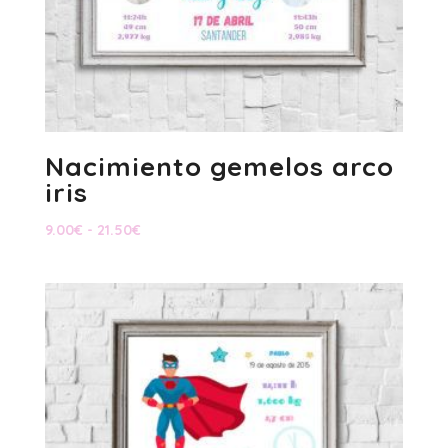
Nacimiento gemelos arco
iris
Rango
9.00
€
-
21.50
€
de
precios:
desde
9.00€
hasta
21.50€