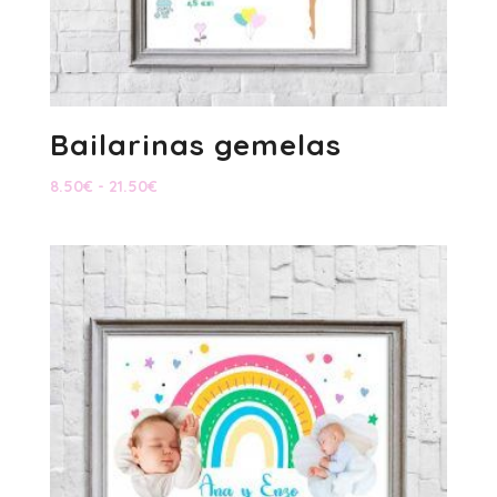
Bailarinas gemelas
Rango
8.50
€
-
21.50
€
de
precios:
desde
8.50€
hasta
21.50€