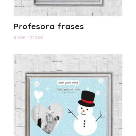
Profesora frases
Rango
8.50
€
-
21.50
€
de
precios:
desde
8.50€
hasta
21.50€