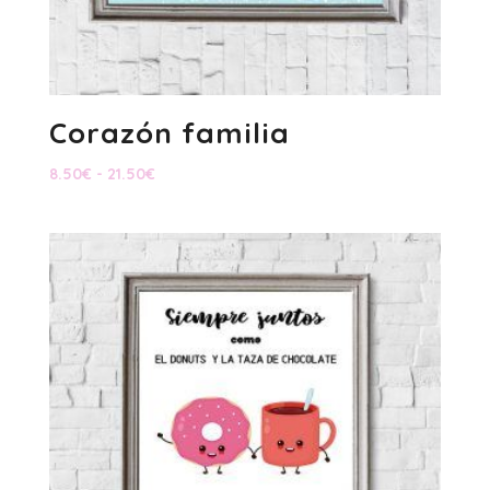
Corazón familia
Rango
8.50
€
-
21.50
€
de
precios:
desde
8.50€
hasta
21.50€