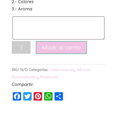
2.- Colores
3.- Aroma
Mensaje
Añadir al carrito
para
profes
cantidad
SKU:
N/D
Categorías:
Celebraciones
,
Jabones
Personalizados
,
Profesores
Compartir:
F
T
Pi
W
C
a
wi
nt
h
o
c
tt
er
at
m