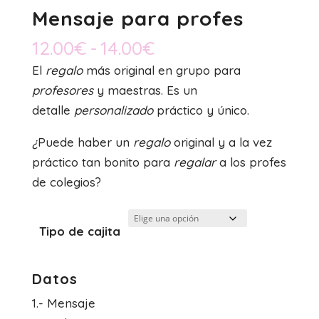
Mensaje para profes
Rango
12.00
€
-
14.00
€
de
El
regalo
más original en grupo para
precios:
profesores
y maestras. Es un
desde
detalle
personalizado
práctico y único.
12.00€
¿
Puede haber un
regalo
original y a la vez
hasta
práctico tan bonito para
regalar
a los profes
14.00€
de colegios?
Tipo de cajita
Datos
1.- Mensaje