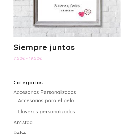
Siempre juntos
Rango
7.50
€
-
19.50
€
de
precios:
desde
Categorías
7.50€
Accesorios Personalizados
hasta
19.50€
Accesorios para el pelo
Llaveros personalizados
Amistad
Bebé