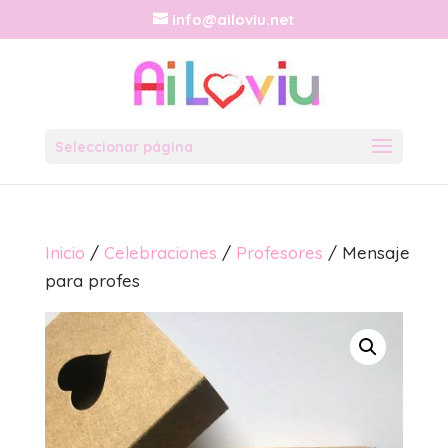
info@ailoviu.net
Seleccionar página
Inicio
/
Celebraciones
/
Profesores
/ Mensaje
para profes