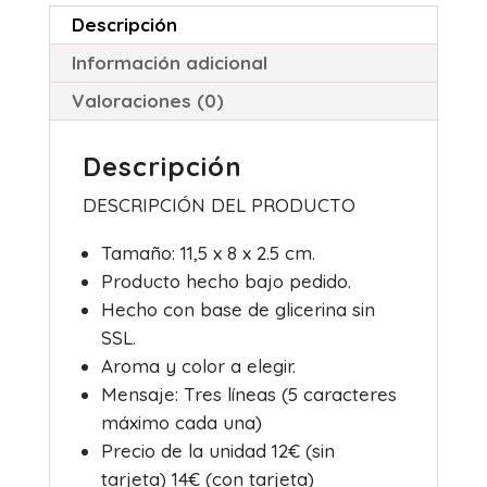
e
er
e
s
p
Descripción
b
st
A
ar
Información adicional
o
p
tir
Valoraciones (0)
o
p
k
Descripción
DESCRIPCIÓN DEL PRODUCTO
Tamaño: 11,5 x 8 x 2.5 cm.
Producto hecho bajo pedido.
Hecho con base de glicerina sin
SSL.
Aroma y color a elegir.
Mensaje: Tres líneas (5 caracteres
máximo cada una)
Precio de la unidad 12€ (sin
tarjeta) 14€ (con tarjeta)