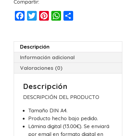
Compartir:
F
T
Pi
W
C
a
wi
nt
h
o
c
tt
er
at
m
e
er
e
s
p
Descripción
b
st
A
ar
Información adicional
o
p
tir
Valoraciones (0)
o
p
k
Descripción
DESCRIPCIÓN DEL PRODUCTO
Tamaño DIN A4.
Producto hecho bajo pedido.
Lámina digital (13.00€). Se enviará
por email en formato digital en