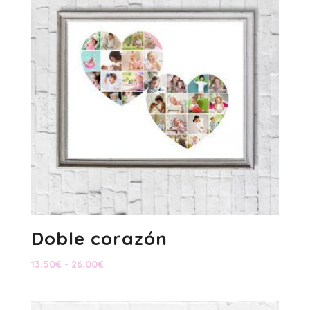
hasta
21.50€
Doble corazón
Rango
13.50
€
-
26.00
€
de
precios: