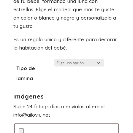
de tu bebé, formando una luna con
desde
estrellas. Elige el modelo que más te guste
13.00€
en color o blanco y negro y personalízala a
hasta
tu gusto.
26.00€
Es un regalo único y diferente para decorar
la habitación del bebé.
Tipo de
lamina
Imágenes
Sube 24 fotografías o envíalas al email
info@ailoviu.net