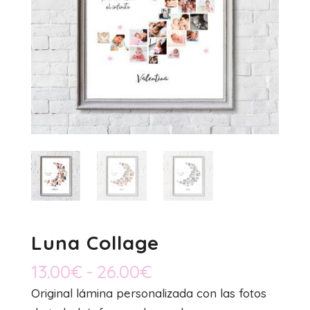
Luna Collage
Rango
13.00
€
-
26.00
€
de
Original lámina personalizada con las fotos
precios: