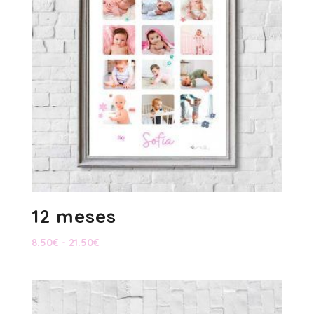
12 meses
Rango
8.50
€
-
21.50
€
de
precios:
desde
8.50€