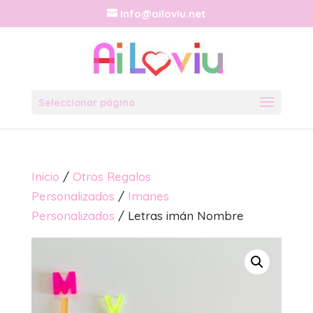
info@ailoviu.net
Seleccionar página
Inicio
/
Otros Regalos
Personalizados
/
Imanes
Personalizados
/ Letras imán Nombre