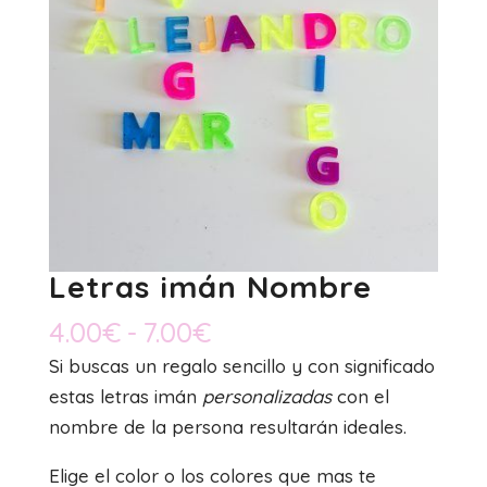
Letras imán Nombre
Rango
4.00
€
-
7.00
€
de
Si buscas un regalo sencillo y con significado
precios:
estas letras imán
personalizadas
con el
desde
nombre de la persona resultarán ideales.
4.00€
Elige el color o los colores que mas te
hasta