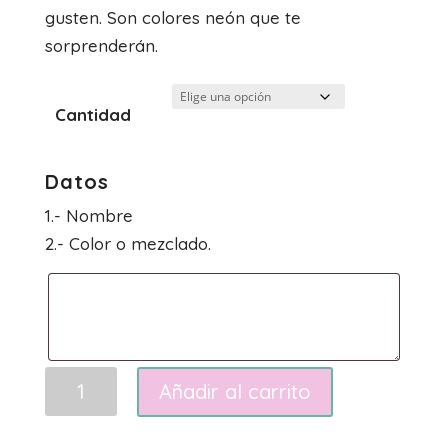
gusten. Son colores neón que te
7.00€
sorprenderán.
Cantidad
Datos
1.- Nombre
2.- Color o mezclado.
Letras
Añadir al carrito
imán
Nombre