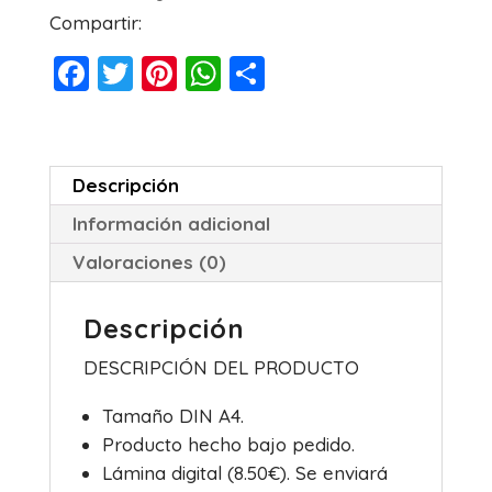
Compartir:
F
T
Pi
W
C
a
wi
nt
h
o
c
tt
er
at
m
e
er
e
s
p
Descripción
b
st
A
ar
Información adicional
o
p
tir
Valoraciones (0)
o
p
k
Descripción
DESCRIPCIÓN DEL PRODUCTO
Tamaño DIN A4.
Producto hecho bajo pedido.
Lámina digital (8.50€). Se enviará