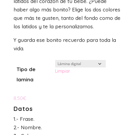
latidos del corazón de tu bebé. ¿Puede
desde
haber algo más bonito? Elige los dos colores
8.50€
que más te gusten, tanto del fondo como de
hasta
los latidos y te la personalizamos.
21.50€
Y guarda ese bonito recuerdo para toda la
vida.
Tipo de
Limpiar
lamina
8.50
€
Datos
1.- Frase.
2.- Nombre.