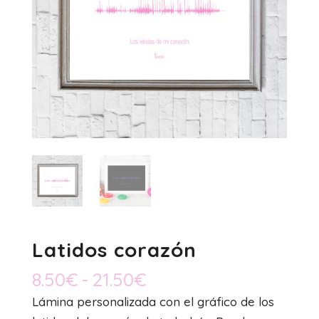
Latidos corazón
Rango
8.50
€
-
21.50
€
de
Lámina personalizada con el gráfico de los
precios: