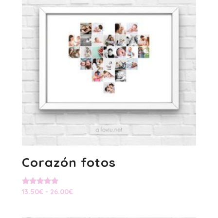
hasta
21.50€
Corazón fotos
Rango
Valorado
13.50
€
-
26.00
€
con
de
5.00
de 5
precios: