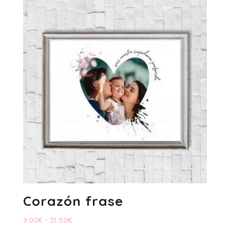
desde
13.50€
hasta
26.00€
Corazón frase
Rango
9.00
€
-
21.50
€