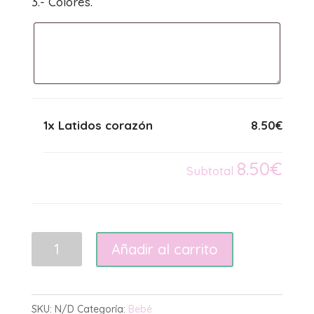
3.- Colores.
1x Latidos corazón
8.50€
8.50€
Subtotal
Latidos
Añadir al carrito
corazón
cantidad
SKU:
N/D
Categoría:
Bebé