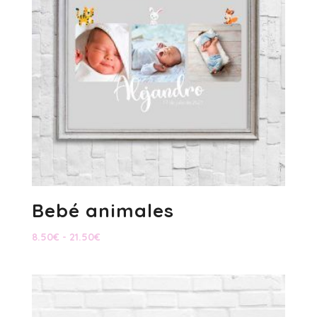
Bebé animales
Rango
8.50
€
-
21.50
€
de
precios:
desde
8.50€