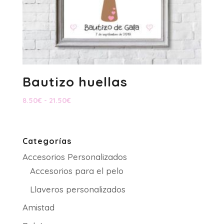
Bautizo huellas
Rango
8.50
€
-
21.50
€
de
precios:
desde
Categorías
8.50€
Accesorios Personalizados
hasta
21.50€
Accesorios para el pelo
Llaveros personalizados
Amistad