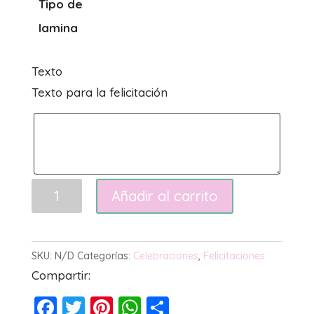
Tipo de
2.50€
lamina
Texto
Texto para la felicitación
Felicitación
Añadir al carrito
dorada
cantidad
SKU:
N/D
Categorías:
Celebraciones
,
Felicitaciones
Compartir:
F
T
Pi
W
C