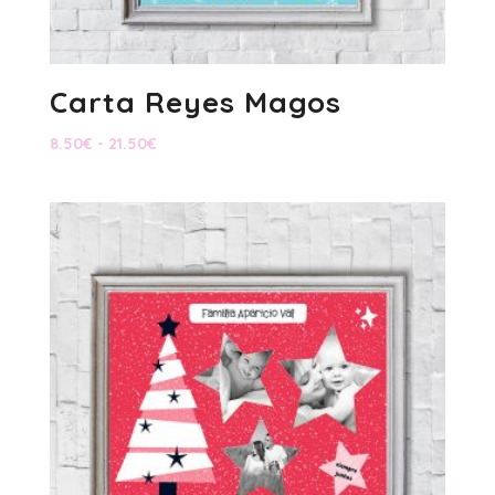
Carta Reyes Magos
Rango
8.50
€
-
21.50
€
de
precios:
desde
8.50€
hasta
21.50€