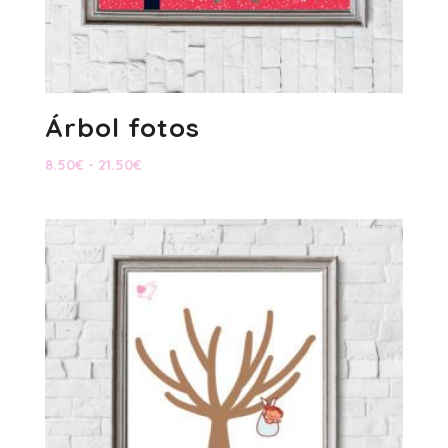
Árbol fotos
Rango
8.50
€
-
21.50
€
de
precios:
desde
8.50€
hasta
21.50€