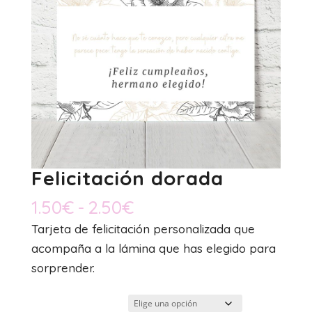
Felicitación dorada
Rango
1.50
€
-
2.50
€
de
Tarjeta de felicitación personalizada que
precios:
acompaña a la lámina que has elegido para
desde
sorprender.
1.50€
hasta