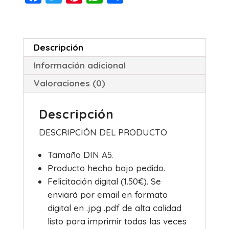
a
wi
nt
h
o
c
tt
er
at
m
e
er
e
s
p
Descripción
b
st
A
ar
Información adicional
o
p
tir
Valoraciones (0)
o
p
k
Descripción
DESCRIPCIÓN DEL PRODUCTO
Tamaño DIN A5.
Producto hecho bajo pedido.
Felicitación digital (1.50€). Se
enviará por email en formato
digital en .jpg .pdf de alta calidad
listo para imprimir todas las veces