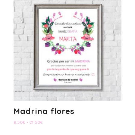
Madrina flores
Rango
8.50
€
-
21.50
€
de