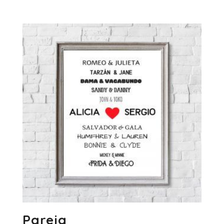
de
precios:
desde
7.50€
hasta
19.50€
Pareja