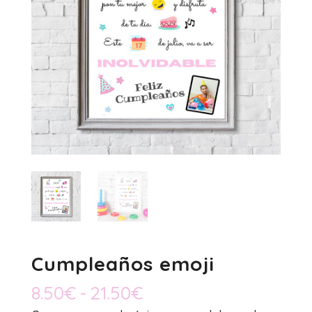
Cumpleaños emoji
Rango
8.50
€
-
21.50
€
de