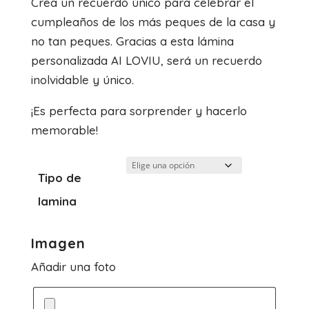
Crea un recuerdo único para celebrar el
precios:
cumpleaños de los más peques de la casa y
desde
no tan peques. Gracias a esta lámina
8.50€
personalizada AI LOVIU, será un recuerdo
hasta
inolvidable y único.
21.50€
¡Es perfecta para sorprender y hacerlo
memorable!
Tipo de
lamina
Imagen
Añadir una foto