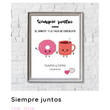
precios:
desde
8.50€
hasta
21.50€
Siempre juntos
Rango
7.50
€
-
19.50
€