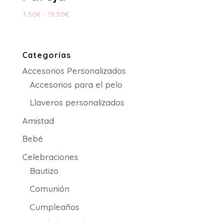
Rango
7.50
€
-
19.50
€
de
precios:
desde
Categorías
7.50€
Accesorios Personalizados
hasta
19.50€
Accesorios para el pelo
Llaveros personalizados
Amistad
Bebé
Celebraciones
Bautizo
Comunión
Cumpleaños