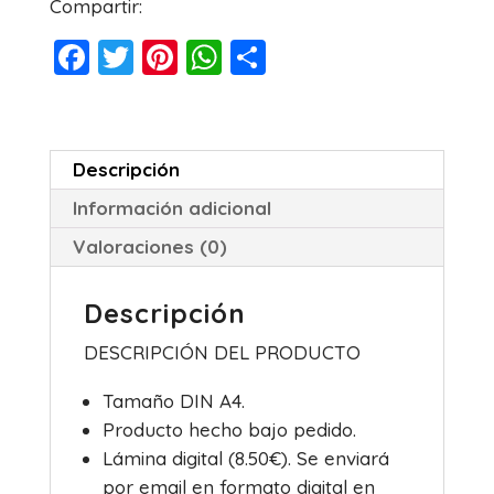
Compartir:
F
T
Pi
W
C
a
wi
nt
h
o
c
tt
er
at
m
e
er
e
s
p
Descripción
b
st
A
ar
Información adicional
o
p
tir
Valoraciones (0)
o
p
k
Descripción
DESCRIPCIÓN DEL PRODUCTO
Tamaño DIN A4.
Producto hecho bajo pedido.
Lámina digital (8.50€). Se enviará
por email en formato digital en