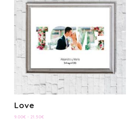
hasta
19.50€
Love
Rango
9.00
€
-
21.50
€
de
precios:
desde