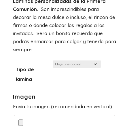
Láminas personalizadas de la Primera
precios:
Comunión.
Son imprescindibles para
desde
decorar la mesa dulce o incluso, el rincón de
8.50€
firmas o donde colocar los regalos a los
hasta
invitados. Será un bonito recuerdo que
21.50€
podrás enmarcar para colgar y tenerlo para
siempre.
Tipo de
lamina
Imagen
Envía tu imagen (recomendada en vertical)