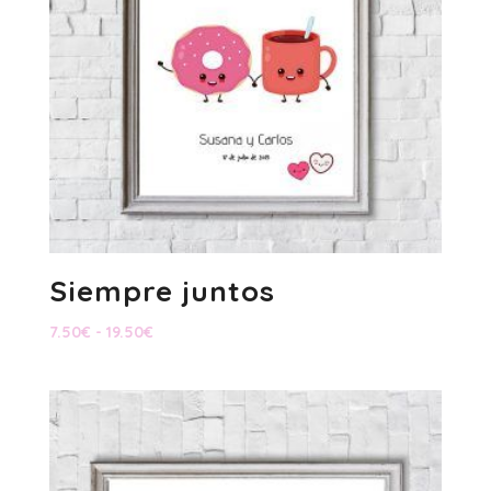
Siempre juntos
Rango
7.50
€
-
19.50
€
de
precios:
desde
7.50€
hasta
19.50€