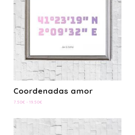
Coordenadas amor
Rango
7.50
€
-
19.50
€
de
precios:
desde
7.50€