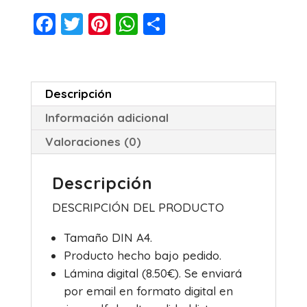
F
T
Pi
W
C
a
wi
nt
h
o
c
tt
er
at
m
e
er
e
s
p
Descripción
b
st
A
ar
Información adicional
o
p
tir
Valoraciones (0)
o
p
k
Descripción
DESCRIPCIÓN DEL PRODUCTO
Tamaño DIN A4.
Producto hecho bajo pedido.
Lámina digital (8.50€). Se enviará
por email en formato digital en