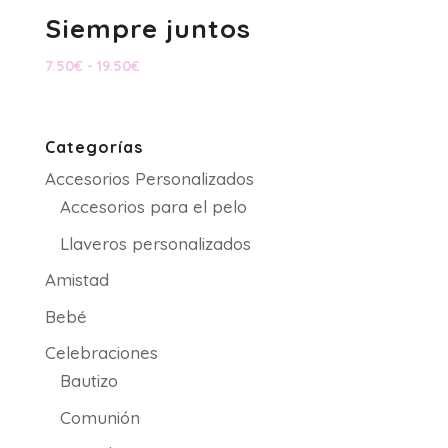
Siempre juntos
Rango
7.50
€
-
19.50
€
de
precios:
desde
Categorías
7.50€
Accesorios Personalizados
hasta
19.50€
Accesorios para el pelo
Llaveros personalizados
Amistad
Bebé
Celebraciones
Bautizo
Comunión