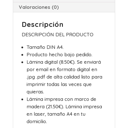
o
p
tir
Valoraciones (0)
o
p
k
Descripción
DESCRIPCIÓN DEL PRODUCTO
Tamaño DIN A4.
Producto hecho bajo pedido.
Lámina digital (8.50€). Se enviará
por email en formato digital en
.jpg .pdf de alta calidad listo para
imprimir todas las veces que
quieras.
Lámina impresa con marco de
madera (21.50€). Lámina impresa
en laser, tamaño A4 en tu
domicilio.