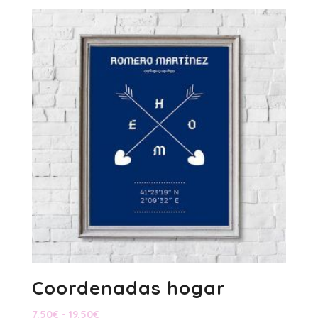
Coordenadas hogar
Rango
7.50
€
-
19.50
€