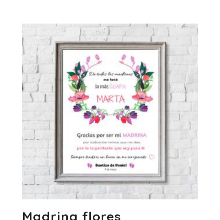
de
precios:
desde
7.50€
hasta
19.50€
Madrina flores