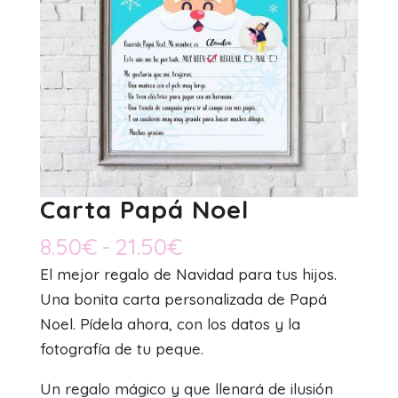
Carta Papá Noel
Rango
8.50
€
-
21.50
€
de
El mejor regalo de Navidad para tus hijos.
precios:
Una bonita carta personalizada de Papá
desde
Noel. Pídela ahora, con los datos y la
8.50€
fotografía de tu peque.
hasta
Un regalo mágico y que llenará de ilusión
21.50€