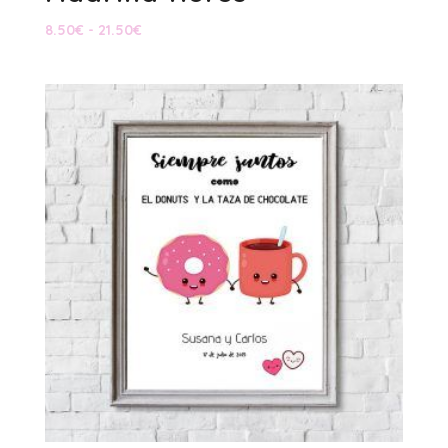
Rango
8.50
€
-
21.50
€
de
precios:
desde
8.50€
hasta
21.50€