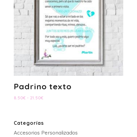
Padrino texto
Rango
8.50
€
-
21.50
€
de
precios:
desde
Categorías
8.50€
Accesorios Personalizados
hasta