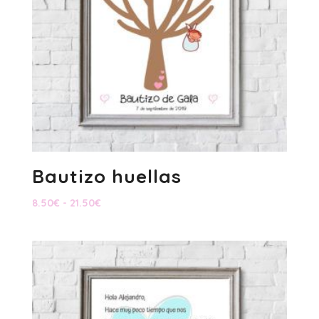
Bautizo huellas
Rango
8.50
€
-
21.50
€
de
precios:
desde
8.50€
hasta
21.50€