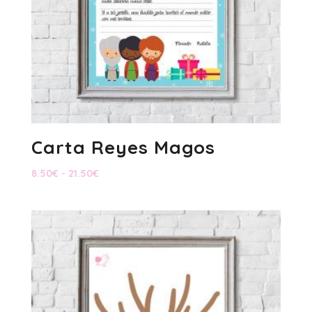
Carta Reyes Magos
Rango
8.50
€
-
21.50
€
de
precios:
desde
8.50€
hasta
21.50€