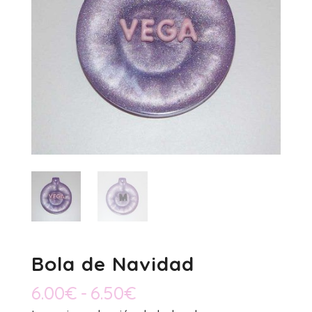
Bola de Navidad
Rango
6.00
€
-
6.50
€
de