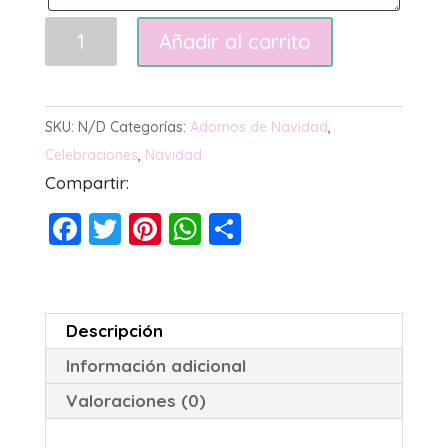
Bola
Añadir al carrito
de
Navidad
cantidad
SKU:
N/D
Categorías:
Adornos de Navidad
,
Celebraciones
,
Navidad
Compartir:
F
T
Pi
W
C
a
wi
nt
h
o
c
tt
er
at
m
e
er
e
s
p
Descripción
b
st
A
ar
Información adicional
o
p
tir
Valoraciones (0)
o
p