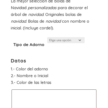
La mejor selección de bolas de
precios:
Navidad
personalizadas
para decorar el
desde
árbol de
navidad
. Originales bolas de
6.00€
navidad
. Bolas de
navidad
con nombre o
hasta
inicial. (Incluye cordel).
6.50€
Tipo de Adorno
Datos
1.- Color del adorno
2.- Nombre o Inicial
3.- Color de las letras