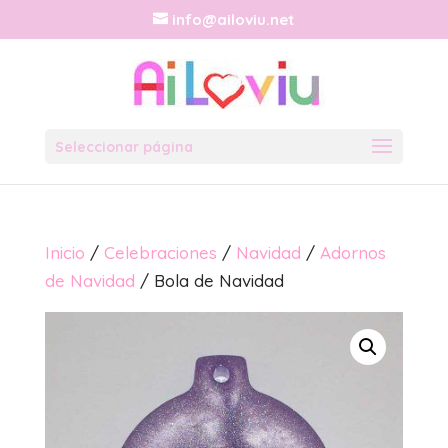
info@ailoviu.net
Seleccionar página
Inicio
/
Celebraciones
/
Navidad
/
Adornos
de Navidad
/ Bola de Navidad