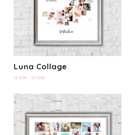
Luna Collage
Rango
13.00
€
-
26.00
€
de
precios:
desde
13.00€
hasta
26.00€