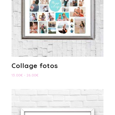
Collage fotos
Rango
13.00
€
-
26.00
€
de
precios:
desde
13.00€
hasta
26.00€