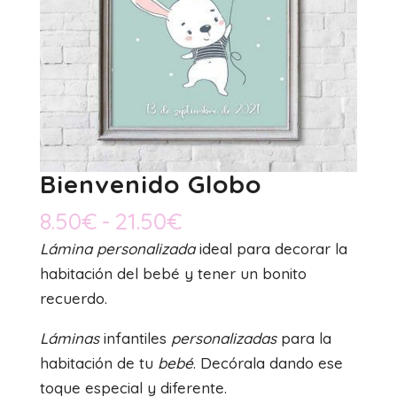
Bienvenido Globo
Rango
8.50
€
-
21.50
€
de
Lámina personalizada
ideal para decorar la
precios:
habitación del bebé y tener un bonito
desde
recuerdo.
8.50€
Láminas
infantiles
personalizadas
para la
hasta
habitación de tu
bebé
. Decórala dando ese
21.50€
toque especial y diferente.