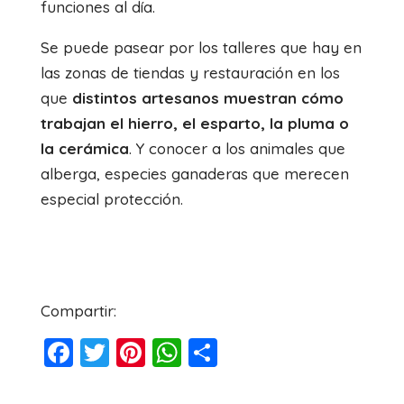
funciones al día.
Se puede pasear por los talleres que hay en
las zonas de tiendas y restauración en los
que
distintos artesanos muestran cómo
trabajan el hierro, el esparto, la pluma o
la cerámica
. Y conocer a los animales que
alberga, especies ganaderas que merecen
especial protección.
Compartir:
F
T
Pi
W
C
a
wi
nt
h
o