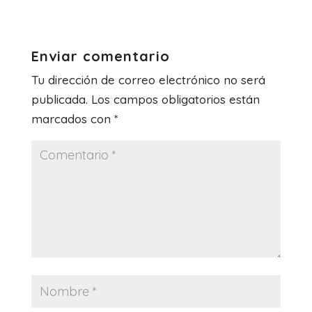
c
tt
er
at
m
e
er
e
s
p
b
st
A
ar
Enviar comentario
o
p
tir
Tu dirección de correo electrónico no será
o
p
publicada.
Los campos obligatorios están
k
marcados con
*