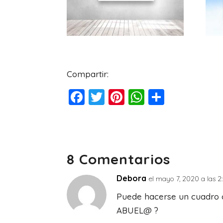
Compartir:
F
T
Pi
W
C
a
wi
nt
h
o
c
tt
er
at
m
e
er
e
s
p
8 Comentarios
b
st
A
ar
o
p
tir
Debora
el mayo 7, 2020 a las 
o
p
Puede hacerse un cuadro 
k
ABUEL@ ?