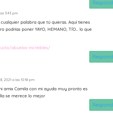
Respond
las 3:43 pm
 cualquier palabra que tú quieras. Aquí tienes
ero podrías poner YAYO, HEMANO, TÍO… lo que
ducto/abuelos-increibles/
Respond
 18, 2021 a las 10:18 pm
i amix Camila con mi ayuda muy pronto es
ella se merece lo mejor
Respond